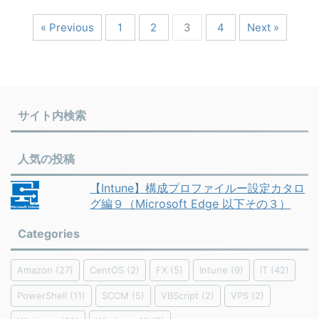
« Previous
1
2
3
4
Next »
サイト内検索
人気の投稿
【Intune】構成プロファイルー設定カタロ
グ編９（Microsoft Edge 以下その３）
Categories
Amazon
(27)
CentOS
(2)
FX
(5)
Intune
(9)
IT
(42)
PowerShell
(11)
SCCM
(5)
VBScript
(2)
VPS
(2)