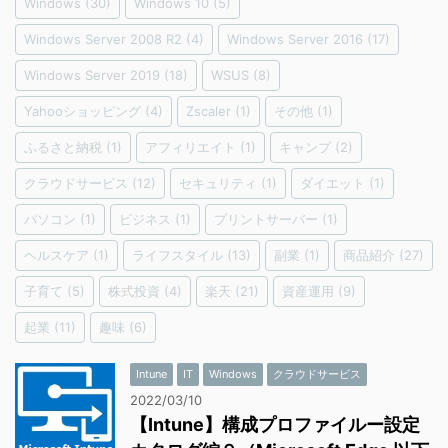
Windows
(30)
Windows 10
(5)
Windows Server 2008 R2
(4)
Windows Server 2016
(17)
Windows Server 2019
(18)
WSUS
(8)
Yahooショッピング
(4)
Zscaler
(1)
その他
(1)
ふるさと納税
(1)
アフィリエイト
(1)
キャンプ
(2)
クラウドサービス
(12)
セキュリティ
(1)
ダイエット
(1)
パソコン
(1)
ビジネス
(1)
プリントサーバー
(1)
ヘルスケア
(1)
ライフスタイル
(13)
副業
(1)
商品紹介
(27)
子育て
(5)
株式投資
(4)
楽天
(21)
資産運用
(9)
起業
(11)
趣味
(6)
Intune
IT
Windows
クラウドサービス
2022/03/10
【Intune】構成プロファイルー設定