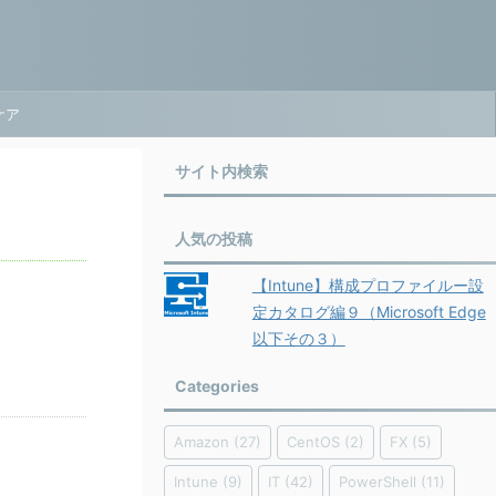
ケア
サイト内検索
人気の投稿
【Intune】構成プロファイルー設
定カタログ編９（Microsoft Edge
以下その３）
Categories
Amazon
(27)
CentOS
(2)
FX
(5)
Intune
(9)
IT
(42)
PowerShell
(11)