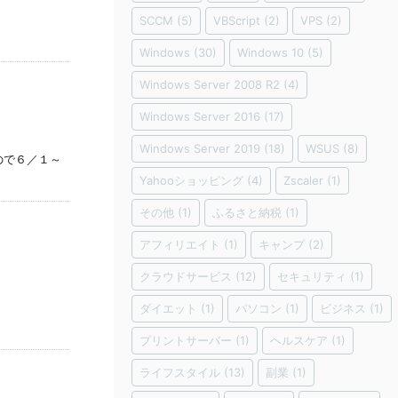
SCCM
(5)
VBScript
(2)
VPS
(2)
Windows
(30)
Windows 10
(5)
Windows Server 2008 R2
(4)
Windows Server 2016
(17)
Windows Server 2019
(18)
WSUS
(8)
ので６／１～
Yahooショッピング
(4)
Zscaler
(1)
その他
(1)
ふるさと納税
(1)
アフィリエイト
(1)
キャンプ
(2)
クラウドサービス
(12)
セキュリティ
(1)
ダイエット
(1)
パソコン
(1)
ビジネス
(1)
プリントサーバー
(1)
ヘルスケア
(1)
ライフスタイル
(13)
副業
(1)