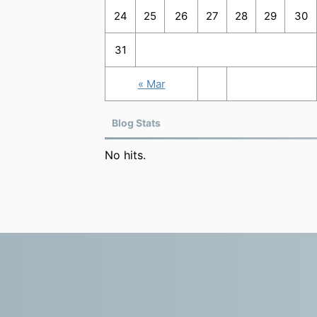
24
25
26
27
28
29
30
31
« Mar
Blog Stats
No hits.