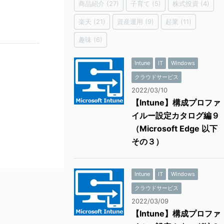
商品紹介
(27)
子育て
(5)
株式投資
(4)
楽天
(21)
資産運用
(9)
起業
(11)
趣味
(6)
Intune
IT
Windows
クラウドサービス
2022/03/10
【Intune】構成プロファ
イルー設定カタログ編９
（Microsoft Edge 以下
その３）
Intune
IT
Windows
クラウドサービス
2022/03/09
【Intune】構成プロファ