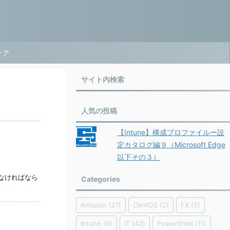
ケア
サイト内検索
人気の投稿
【Intune】構成プロファイルー設
定カタログ編９（Microsoft Edge
以下その３）
しなければなら
Categories
Amazon
(27)
CentOS
(2)
FX
(5)
Intune
(9)
IT
(42)
PowerShell
(11)