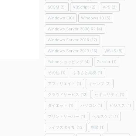
SCCM
(5)
VBScript
(2)
VPS
(2)
Windows
(30)
Windows 10
(5)
Windows Server 2008 R2
(4)
Windows Server 2016
(17)
Windows Server 2019
(18)
WSUS
(8)
Yahooショッピング
(4)
Zscaler
(1)
その他
(1)
ふるさと納税
(1)
アフィリエイト
(1)
キャンプ
(2)
クラウドサービス
(12)
セキュリティ
(1)
ダイエット
(1)
パソコン
(1)
ビジネス
(1)
プリントサーバー
(1)
ヘルスケア
(1)
ライフスタイル
(13)
副業
(1)