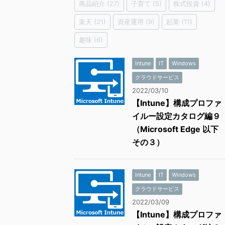
商品紹介
(27)
子育て
(5)
株式投資
(4)
楽天
(21)
資産運用
(9)
起業
(11)
趣味
(6)
Intune
IT
Windows
クラウドサービス
2022/03/10
【Intune】構成プロファ
イルー設定カタログ編９
（Microsoft Edge 以下
その３）
Intune
IT
Windows
クラウドサービス
2022/03/09
【Intune】構成プロファ