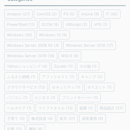
Amazon
(27)
CentOS
(2)
FX
(5)
Intune
(9)
IT
(42)
PowerShell
(11)
SCCM
(5)
VBScript
(2)
VPS
(2)
Windows
(30)
Windows 10
(5)
Windows Server 2008 R2
(4)
Windows Server 2016
(17)
Windows Server 2019
(18)
WSUS
(8)
Yahooショッピング
(4)
Zscaler
(1)
その他
(1)
ふるさと納税
(1)
アフィリエイト
(1)
キャンプ
(2)
クラウドサービス
(12)
セキュリティ
(1)
ダイエット
(1)
パソコン
(1)
ビジネス
(1)
プリントサーバー
(1)
ヘルスケア
(1)
ライフスタイル
(13)
副業
(1)
商品紹介
(27)
子育て
(5)
株式投資
(4)
楽天
(21)
資産運用
(9)
起業
(11)
趣味
(6)