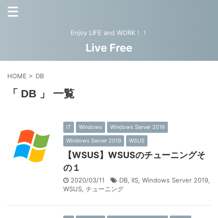
Enjoy LIFE and WORK！！
Live Free
HOME
>
DB
「 DB 」 一覧
IT
Windows
Windows Server 2016
Windows Server 2019
WSUS
【WSUS】WSUSのチューニングそ
の１
2020/03/11
DB
,
IIS
,
Windows Server 2019
,
WSUS
,
チューニング