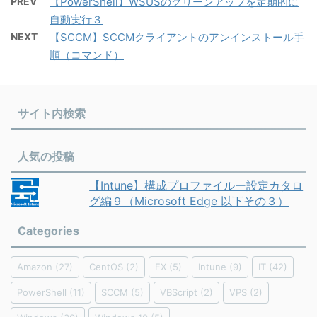
PREV
【PowerShell】WSUSのクリーンアップを定期的に
自動実行３
NEXT
【SCCM】SCCMクライアントのアンインストール手
順（コマンド）
サイト内検索
人気の投稿
【Intune】構成プロファイルー設定カタロ
グ編９（Microsoft Edge 以下その３）
Categories
Amazon
(27)
CentOS
(2)
FX
(5)
Intune
(9)
IT
(42)
PowerShell
(11)
SCCM
(5)
VBScript
(2)
VPS
(2)