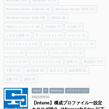
Windows
(30)
Windows 10
(5)
Windows Server 2008 R2
(4)
Windows Server 2016
(17)
Windows Server 2019
(18)
WSUS
(8)
Yahooショッピング
(4)
Zscaler
(1)
その他
(1)
ふるさと納税
(1)
アフィリエイト
(1)
キャンプ
(2)
クラウドサービス
(12)
セキュリティ
(1)
ダイエット
(1)
パソコン
(1)
ビジネス
(1)
プリントサーバー
(1)
ヘルスケア
(1)
ライフスタイル
(13)
副業
(1)
商品紹介
(27)
子育て
(5)
株式投資
(4)
楽天
(21)
資産運用
(9)
起業
(11)
趣味
(6)
Intune
IT
Windows
クラウドサービス
2022/03/10
【Intune】構成プロファイルー設定