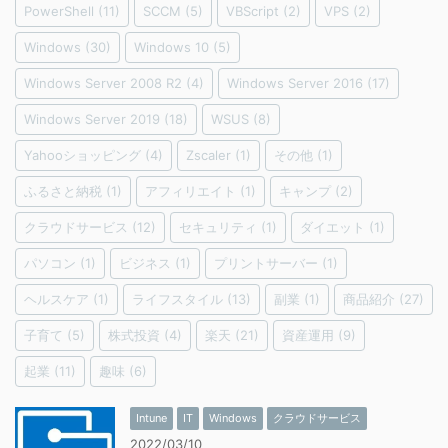
PowerShell
(11)
SCCM
(5)
VBScript
(2)
VPS
(2)
Windows
(30)
Windows 10
(5)
Windows Server 2008 R2
(4)
Windows Server 2016
(17)
Windows Server 2019
(18)
WSUS
(8)
Yahooショッピング
(4)
Zscaler
(1)
その他
(1)
ふるさと納税
(1)
アフィリエイト
(1)
キャンプ
(2)
クラウドサービス
(12)
セキュリティ
(1)
ダイエット
(1)
パソコン
(1)
ビジネス
(1)
プリントサーバー
(1)
ヘルスケア
(1)
ライフスタイル
(13)
副業
(1)
商品紹介
(27)
子育て
(5)
株式投資
(4)
楽天
(21)
資産運用
(9)
起業
(11)
趣味
(6)
Intune
IT
Windows
クラウドサービス
2022/03/10