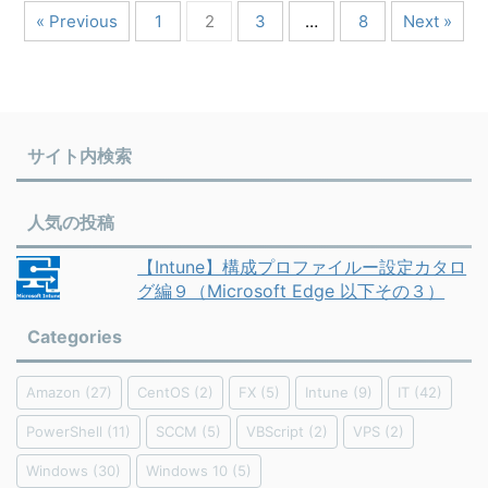
« Previous
1
2
3
…
8
Next »
サイト内検索
人気の投稿
【Intune】構成プロファイルー設定カタロ
グ編９（Microsoft Edge 以下その３）
Categories
Amazon
(27)
CentOS
(2)
FX
(5)
Intune
(9)
IT
(42)
PowerShell
(11)
SCCM
(5)
VBScript
(2)
VPS
(2)
Windows
(30)
Windows 10
(5)