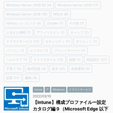
Windows Server 2008 R2
(4)
Windows Server 2016
(17)
Windows Server 2019
(18)
WSUS
(8)
Yahooショッピング
(4)
Zscaler
(1)
その他
(1)
ふるさと納税
(1)
アフィリエイト
(1)
キャンプ
(2)
クラウドサービス
(12)
セキュリティ
(1)
ダイエット
(1)
パソコン
(1)
ビジネス
(1)
プリントサーバー
(1)
ヘルスケア
(1)
ライフスタイル
(13)
副業
(1)
商品紹介
(27)
子育て
(5)
株式投資
(4)
楽天
(21)
資産運用
(9)
起業
(11)
趣味
(6)
Intune
IT
Windows
クラウドサービス
2022/03/10
【Intune】構成プロファイルー設定
カタログ編９（Microsoft Edge 以下