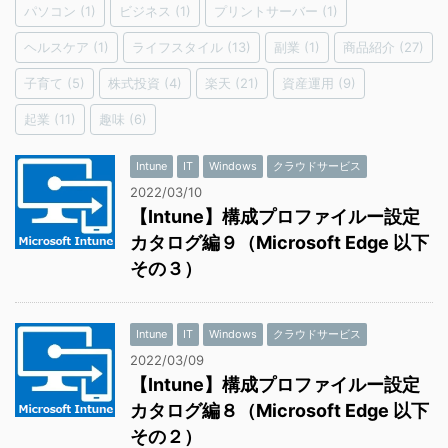
パソコン
(1)
ビジネス
(1)
プリントサーバー
(1)
ヘルスケア
(1)
ライフスタイル
(13)
副業
(1)
商品紹介
(27)
子育て
(5)
株式投資
(4)
楽天
(21)
資産運用
(9)
起業
(11)
趣味
(6)
Intune
IT
Windows
クラウドサービス
2022/03/10
【Intune】構成プロファイルー設定
カタログ編９（Microsoft Edge 以下
その３）
Intune
IT
Windows
クラウドサービス
2022/03/09
【Intune】構成プロファイルー設定
カタログ編８（Microsoft Edge 以下
その２）