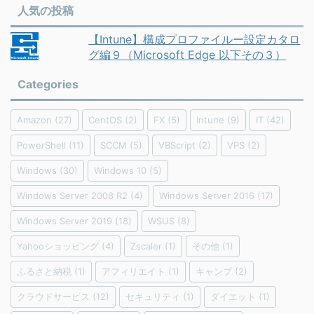
人気の投稿
【Intune】構成プロファイルー設定カタロ
グ編９（Microsoft Edge 以下その３）
Categories
Amazon
(27)
CentOS
(2)
FX
(5)
Intune
(9)
IT
(42)
PowerShell
(11)
SCCM
(5)
VBScript
(2)
VPS
(2)
Windows
(30)
Windows 10
(5)
Windows Server 2008 R2
(4)
Windows Server 2016
(17)
Windows Server 2019
(18)
WSUS
(8)
Yahooショッピング
(4)
Zscaler
(1)
その他
(1)
ふるさと納税
(1)
アフィリエイト
(1)
キャンプ
(2)
クラウドサービス
(12)
セキュリティ
(1)
ダイエット
(1)