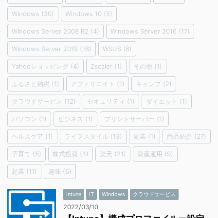
Windows
(30)
Windows 10
(5)
Windows Server 2008 R2
(4)
Windows Server 2016
(17)
Windows Server 2019
(18)
WSUS
(8)
Yahooショッピング
(4)
Zscaler
(1)
その他
(1)
ふるさと納税
(1)
アフィリエイト
(1)
キャンプ
(2)
クラウドサービス
(12)
セキュリティ
(1)
ダイエット
(1)
パソコン
(1)
ビジネス
(1)
プリントサーバー
(1)
ヘルスケア
(1)
ライフスタイル
(13)
副業
(1)
商品紹介
(27)
子育て
(5)
株式投資
(4)
楽天
(21)
資産運用
(9)
起業
(11)
趣味
(6)
Intune
IT
Windows
クラウドサービス
2022/03/10