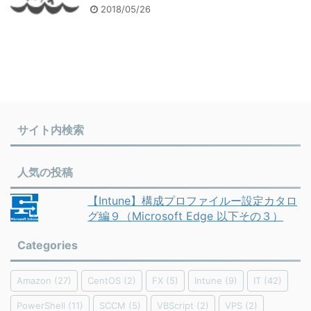
2018/05/26
サイト内検索
人気の投稿
【Intune】構成プロファイルー設定カタロ
グ編９（Microsoft Edge 以下その３）
Categories
Amazon
(27)
CentOS
(2)
FX
(5)
Intune
(9)
IT
(42)
PowerShell
(11)
SCCM
(5)
VBScript
(2)
VPS
(2)