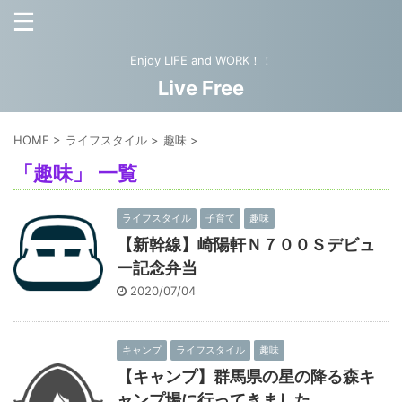
Enjoy LIFE and WORK！！
Live Free
HOME
>
ライフスタイル
>
趣味
>
「趣味」 一覧
ライフスタイル
子育て
趣味
【新幹線】崎陽軒Ｎ７００Ｓデビュ
ー記念弁当
2020/07/04
キャンプ
ライフスタイル
趣味
【キャンプ】群馬県の星の降る森キ
ャンプ場に行ってきました