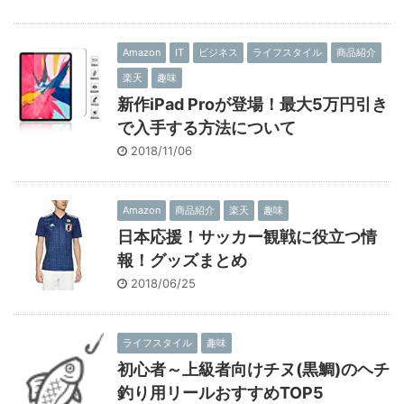
Amazon
IT
ビジネス
ライフスタイル
商品紹介
楽天
趣味
新作iPad Proが登場！最大5万円引き
で入手する方法について
2018/11/06
Amazon
商品紹介
楽天
趣味
日本応援！サッカー観戦に役立つ情
報！グッズまとめ
2018/06/25
ライフスタイル
趣味
初心者～上級者向けチヌ(黒鯛)のヘチ
釣り用リールおすすめTOP5