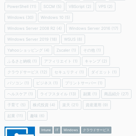
PowerShell
(11)
SCCM
(5)
VBScript
(2)
VPS
(2)
Windows
(30)
Windows 10
(5)
Windows Server 2008 R2
(4)
Windows Server 2016
(17)
Windows Server 2019
(18)
WSUS
(8)
Yahooショッピング
(4)
Zscaler
(1)
その他
(1)
ふるさと納税
(1)
アフィリエイト
(1)
キャンプ
(2)
クラウドサービス
(12)
セキュリティ
(1)
ダイエット
(1)
パソコン
(1)
ビジネス
(1)
プリントサーバー
(1)
ヘルスケア
(1)
ライフスタイル
(13)
副業
(1)
商品紹介
(27)
子育て
(5)
株式投資
(4)
楽天
(21)
資産運用
(9)
起業
(11)
趣味
(6)
Intune
IT
Windows
クラウドサービス