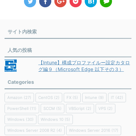
サイト内検索
人気の投稿
【Intune】構成プロファイルー設定カタロ
グ編９（Microsoft Edge 以下その３）
Categories
Amazon
(27)
CentOS
(2)
FX
(5)
Intune
(9)
IT
(42)
PowerShell
(11)
SCCM
(5)
VBScript
(2)
VPS
(2)
Windows
(30)
Windows 10
(5)
Windows Server 2008 R2
(4)
Windows Server 2016
(17)