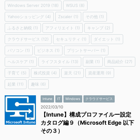
Windows Server 2019
(18)
WSUS
(8)
Yahooショッピング
(4)
Zscaler
(1)
その他
(1)
ふるさと納税
(1)
アフィリエイト
(1)
キャンプ
(2)
クラウドサービス
(12)
セキュリティ
(1)
ダイエット
(1)
パソコン
(1)
ビジネス
(1)
プリントサーバー
(1)
ヘルスケア
(1)
ライフスタイル
(13)
副業
(1)
商品紹介
(27)
子育て
(5)
株式投資
(4)
楽天
(21)
資産運用
(9)
起業
(11)
趣味
(6)
Intune
IT
Windows
クラウドサービス
2022/03/10
【Intune】構成プロファイルー設定
カタログ編９（Microsoft Edge 以下
その３）